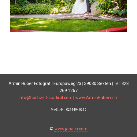
Armin Huber Fotograf | Europaweg 23 | 39030 Sexten | Tel: 328
269 1267
info@hochzeit-südtirol.com
|
www.ArminHuber.com
MwStr.-Nr. 02744940210
©
www.janach.com