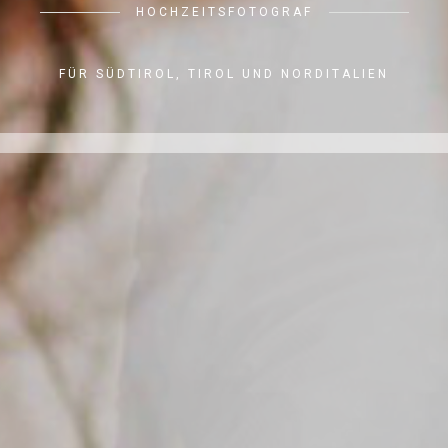
HOCHZEITSFOTOGRAF
FÜR SÜDTIROL, TIROL UND NORDITALIEN